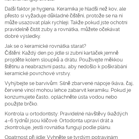
Další faktor je hygiena. Keramika je hladší než kov, ale
přesto si vyžaduje důkladné čištění, protože se na ní
může usazovat plak rychleji. Takže pokud jste ochotni
pravidelně čistit zuby a rovnátka, můžete očekávat
dobré výsledky.
Jak se o keramické rovnátka starat?
Čištění
: Každý den po jídle si zubní kartáček jemně
projděte kolem sloupků a drátu. Používejte měkkou
štětinu a neabrazivní pastu, aby nedošlo k poškrábání
keramické povrchové vrstvy.
Vyhýbejte se barvivům
: Silně zbarvené nápoje (káva, čaj,
červené víno) mohou lehce zabarvit keramiku. Pokud je
konzumujete často, opláchněte ústa vodou nebo
použijte brčko.
Kontrola u ortodontisty
: Pravidelné návštěvy (každých
4–6 týdnů) jsou klíčové. Ortodonta upraví drát a
zkontroluje, jestli rovnátka fungují podle plánu.
Opatrnost při jídle
: Vyhněte se tvrdým potravinám