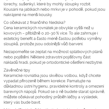
(orechy, sušenky), které by mohly sloupky rozbít.
Kousání na jablkách nebo mrkvi je v pohodě, pokud jsou
nakrájené na menší kousky.
Co očekávat z finančního hlediska?
Cena keramických rovnátek je obvykle vyšší než u
kovových – přibližně o 20‑30 % více. To ale zahrnuje i
estetický benefit a často méně častou potřebu výměny
sloupků, protože jsou odolnější vůči barvení.
Nezapomeňte se zeptat na možnost splátkových plánů
nebo pojištění. Některé zdravotní pojišťovny část
nákladů hradí, pokud je ortodontické ošetření nezbytné.
Závěrečné tipy
Keramické rovnátka jsou skvělou volbou, když chcete
vypadat přirozeně během korekce. Pamatujte na
důkladnou ústní hygienu, pravidelné kontroly a omezení
barevných nápojů. Pokud se o ně budete starat správně,
můžete očekávat pohodlný průběh léčby a výsledek,
který vás bude bavit.