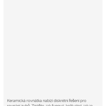
Keramická rovnátka nabízí diskrétní řešení pro
rovnání zubů. Zjistěte, jak fungují, kolik stojí, jak je