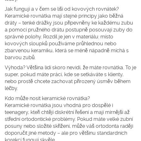
Jak fungují a v čem se liší od kovových rovnátek?
Keramické rovnátka mají stejné principy jako běžná
dráty – tenké drážky jsou připevněny ke každému zubu
a pomocí pružného drátu postupně posouvají zuby do
správné polohy. Rozdíl je jen v materiálu: místo
kovových sloupků používáme průhlednou nebo
zbarvenou keramiku, která se méně nápadně míchá s
barvou zubů.
Výhoda? Většina lidí skoro nevidí, že máte rovnátka. To je
super, pokud máte práci, kde se setkáváte s klienty,
nebo prostě chcete zachovat přirozený úsměv během
léčby.
Kdo může nosit keramické rovnátka?
Keramické rovnátka jsou vhodná pro dospělé i
teenagery, kteří chtějí diskrétní řešení a mají mírnější až
střední ortodontické problémy. Pokud máte velké zubní
posuny nebo složité skřížení, může váš ortodonta raději
doporučit jiné metody – ale pro většinu standardních
korekcí fungují skvěle.