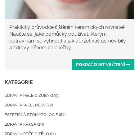
Praktický průvodce čištěním keramických rovnátek.
Naučte se, jaké pomůcky používat, kterým
potravinám se vyhnout a jak udržet váš úsměv bílý
a zdravý během celé léčby.
POKRAČOVAT VE ČTENÍ
KATEGORIE
ZDRAVÍ A PÉČE O ZUBY
(209)
ZDRAVÍ A WELLNESS
(72)
ESTETICKÁ STOMATOLOGIE
(67)
ZDRAVÍ A KRÁSA
(29)
ZDRAVÍ A PÉČE O TĚLO
(11)