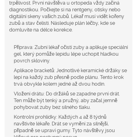
trpělivost. První návštěva u ortopeda vždy začíná
diagnostikou. Počkejte si na rentgeny, otisky nebo
digitální skeny vašich zubů. Lékař musí vidět kořeny
zubů a stav čelisti. Následuje plán léčby, kde se
domluvíte na délce korekce.
Příprava:
Zubní lékař očistí zuby a aplikuje speciální
gel, který pomůže lepidu lépe uchopit hladkou
povrch skloviny.
Aplikace bracketů:
Jednotlivé keramické držáky se
lepí na každý zub přesně podle plánu. Tento krok
trvá obvykle kolem jedné až dvou hodin.
Vložení drátu:
Do držáků se zapadne první drát.
Ten může být tenký a pružný, aby začal jemně
pohybovat zuby bez silného tlaku.
Kontrolní prohlídky:
Každých 4 až 8 týdnů
navštívíte lékaře. Drát se vymění za silnější,
případně se upraví gumy. Tyto návštěvy jsou