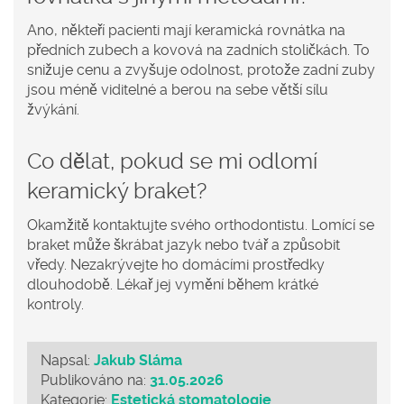
Ano, někteří pacienti mají keramická rovnátka na
předních zubech a kovová na zadních stoličkách. To
snižuje cenu a zvyšuje odolnost, protože zadní zuby
jsou méně viditelné a berou na sebe větší sílu
žvýkání.
Co dělat, pokud se mi odlomí
keramický braket?
Okamžitě kontaktujte svého orthodontistu. Lomící se
braket může škrábat jazyk nebo tvář a způsobit
vředy. Nezakrývejte ho domácími prostředky
dlouhodobě. Lékař jej vymění během krátké
kontroly.
Napsal:
Jakub Sláma
Publikováno na:
31.05.2026
Kategorie:
Estetická stomatologie