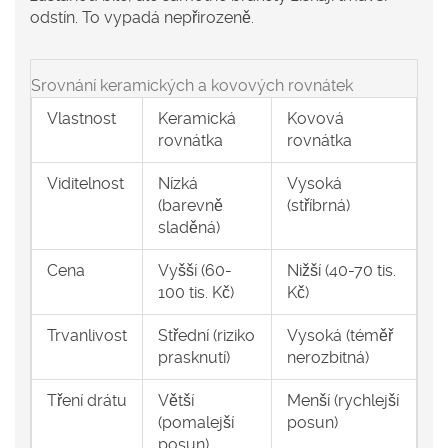
odstín. To vypadá nepřirozeně.
Srovnání keramických a kovových rovnátek
Vlastnost
Keramická
Kovová
rovnátka
rovnátka
Viditelnost
Nízká
Vysoká
(barevně
(stříbrná)
sladěná)
Cena
Vyšší (60-
Nižší (40-70 tis.
100 tis. Kč)
Kč)
Trvanlivost
Střední (riziko
Vysoká (téměř
prasknutí)
nerozbitná)
Tření drátu
Větší
Menší (rychlejší
(pomalejší
posun)
posun)