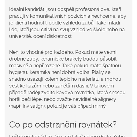
Idealní kandidáti jsou dospělí profesionálové, kteří
pracují v komunikativních pozicích a nechceme, aby
je klienti hodnotili podle vzhledu zubů. Také mladí
lidé, kteří jsou citliví na svůj vzhled ve škole nebo na
univerzitě, ocení diskrétnost.
Není to vhodné pro každého. Pokud máte velmi
drobné zuby, keramické brakety budou působit
masivně a nepřirozeně. Také pokud máte špatnou
hygienu, keramika není dobrá volba. Plaky se
snadno usazují kolem lepicího materiálu a mohou
vést ke kazům nebo zánětům dásní. V takovém
případě raději zvolte kovová rovnátka, která snesou
horší péči lépe, nebo zvažte neviditelné alignery
(např. Invisalign), pokud je váš případ mírný.
Co po odstranění rovnátek?
Léčba neskončí tím, že vám lékař sejme dráty. Zuby