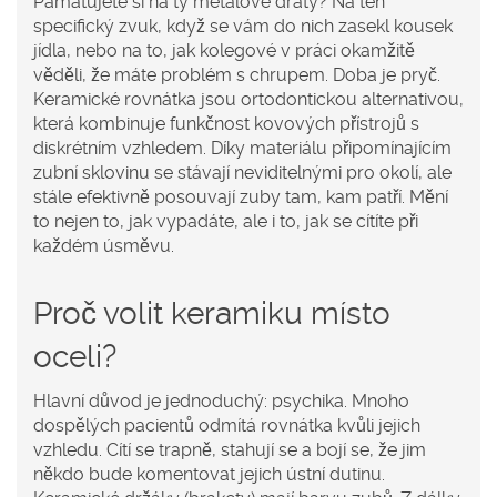
Pamatujete si na ty metalové dráty? Na ten
specifický zvuk, když se vám do nich zasekl kousek
jídla, nebo na to, jak kolegové v práci okamžitě
věděli, že máte problém s chrupem. Doba je pryč.
Keramické rovnátka
jsou
ortodontickou alternativou,
která kombinuje funkčnost kovových přístrojů s
diskrétním vzhledem
. Díky materiálu připomínajícím
zubní sklovinu se stávají neviditelnými pro okolí, ale
stále efektivně posouvají zuby tam, kam patří. Mění
to nejen to, jak vypadáte, ale i to, jak se cítíte při
každém úsměvu.
Proč volit keramiku místo
oceli?
Hlavní důvod je jednoduchý: psychika. Mnoho
dospělých pacientů odmítá rovnátka kvůli jejich
vzhledu. Cítí se trapně, stahují se a bojí se, že jim
někdo bude komentovat jejich ústní dutinu.