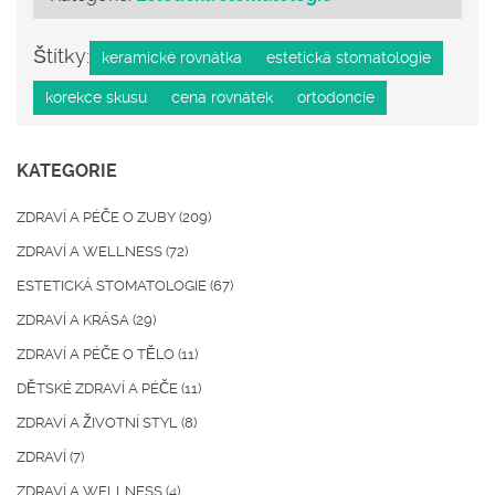
Štítky:
keramické rovnátka
estetická stomatologie
korekce skusu
cena rovnátek
ortodoncie
KATEGORIE
ZDRAVÍ A PÉČE O ZUBY
(209)
ZDRAVÍ A WELLNESS
(72)
ESTETICKÁ STOMATOLOGIE
(67)
ZDRAVÍ A KRÁSA
(29)
ZDRAVÍ A PÉČE O TĚLO
(11)
DĚTSKÉ ZDRAVÍ A PÉČE
(11)
ZDRAVÍ A ŽIVOTNÍ STYL
(8)
ZDRAVÍ
(7)
ZDRAVÍ A WELLNESS
(4)