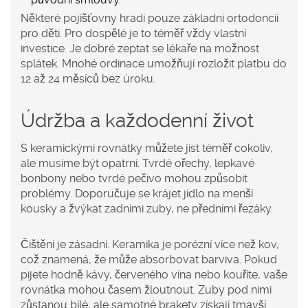
Některé pojišťovny hradí pouze základní ortodoncii
pro děti. Pro dospělé je to téměř vždy vlastní
investice. Je dobré zeptat se lékaře na možnost
splátek. Mnohé ordinace umožňují rozložit platbu do
12 až 24 měsíců bez úroku.
Údržba a každodenní život
S keramickými rovnátky můžete jíst téměř cokoliv,
ale musíme být opatrní. Tvrdé ořechy, lepkavé
bonbony nebo tvrdé pečivo mohou způsobit
problémy. Doporučuje se krájet jídlo na menší
kousky a žvýkat zadními zuby, ne předními řezáky.
Čištění je zásadní. Keramika je porézní více než kov,
což znamená, že může absorbovat barviva. Pokud
pijete hodně kávy, červeného vína nebo kouříte, vaše
rovnátka mohou časem žloutnout. Zuby pod nimi
zůstanou bílé, ale samotné brakety získají tmavší