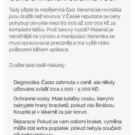
Tady přijde ta nepříjemná část. Keramické rovnátka
jsou dražší než kovová. V České republice se ceny
pohybují obvykle mezi 60 000 až 100 000 Kč za
kompletní léčbu. Proč takový rozdíl? Materiál je
náročnější na výrobu a manipulaci. Keramika se
musí opracovávat precizněji a má vyšší riziko
poškození během aplikace.
Zvažte také další náklady:
Diagnostika:
Často zahrnuta v ceně, ale někdy
účtována zvlášť (cca 2 000 - 5 000 Kč).
Ochranné vosky:
Malé tubičky vosku, kterými
zakryjete hrany bracketů, pokud vás škrábou.
Koupíte je v lékárně za pár korun.
Reparace:
Pokud se vám odlomí braket, výměna
může stát extra poplatek, pokud nebyla součástí
původní smlouvy.