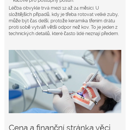
klíčové pro postupný posun.
Léčba obvykle trvá mezi 12 až 24 měsíci. U
složitějších případů, kdy je třeba rotovat velké zuby,
může být čas delší, protože keramika třením drátu
proti sobě vytváří větší odpor než kov. To je jeden z
technických detailů, které často lidé neznají předem.
Cena a finanční stránka věci