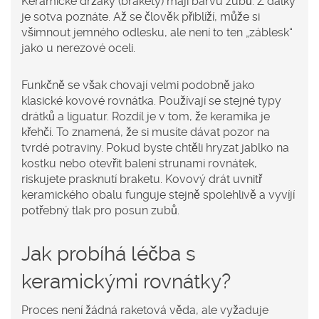
Keramické držáky (brakety) mají barvu zubů. Z dálky
je sotva poznáte. Až se člověk přiblíží, může si
všimnout jemného odlesku, ale není to ten „záblesk“
jako u nerezové oceli.
Funkčně se však chovají velmi podobně jako
klasické kovové rovnátka. Používají se stejné typy
drátků a liguatur. Rozdíl je v tom, že keramika je
křehčí. To znamená, že si musíte dávat pozor na
tvrdé potraviny. Pokud byste chtěli hryzat jablko na
kostku nebo otevřít balení strunami rovnátek,
riskujete prasknutí braketu. Kovový drát uvnitř
keramického obalu funguje stejně spolehlivě a vyvíjí
potřebný tlak pro posun zubů.
Jak probíhá léčba s
keramickými rovnátky?
Proces není žádná raketová věda, ale vyžaduje