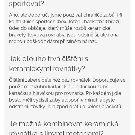
sportovat?
Ano, ale doporučujeme používat chrániče zubů. Při
kontaktních sportech (box, fotbal, basketbal) hrozí
úder do obličeje, který může rozbít keramické
brakety. Kovová rovnátka jsou odolnější, ale i ona
mohou poškodit dásni při silném nárazu.
Jak dlouho trvá čištění s
keramickými rovnátky?
Čištění zabere déle než bez rovnátek. Doporučuje se
použít mezizubní kartáček a elektrickou zubní
kartáčku s hlavičkou pro rovnátka. Po každém jídle
byste měli vyčistit zuby alespoň 5 minut, abyste
odstranili zbytky jídla zpod drátu a kolem bracketů.
Je možné kombinovat keramická
rovnátka s jinými metodami?