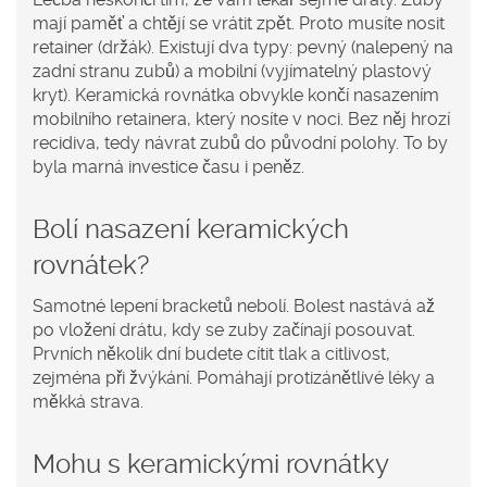
mají paměť a chtějí se vrátit zpět. Proto musíte nosit
retainer (držák). Existují dva typy: pevný (nalepený na
zadní stranu zubů) a mobilní (vyjímatelný plastový
kryt). Keramická rovnátka obvykle končí nasazením
mobilního retainera, který nosíte v noci. Bez něj hrozí
recidiva, tedy návrat zubů do původní polohy. To by
byla marná investice času i peněz.
Bolí nasazení keramických
rovnátek?
Samotné lepení bracketů nebolí. Bolest nastává až
po vložení drátu, kdy se zuby začínají posouvat.
Prvních několik dní budete cítit tlak a citlivost,
zejména při žvýkání. Pomáhají protizánětlivé léky a
měkká strava.
Mohu s keramickými rovnátky