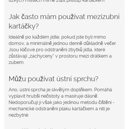
úzkých místech mírně ztížit přístup kartáčkem.
Jak často mám používat mezizubní
kartáčky?
Ideálně po každém jídle, pokud jste byli mimo
domov, a minimálně jednou denně důkladně večer.
Jsou klíčové pro odstranění zbytků jídla, které
zůstávají „zachyceny“ v prostoru mezi drátkem a
zubem.
Můžu používat ústní sprchu?
Ano, ústní sprcha je skvělým doplňkem. Pomáhá
vyplavit hrubší nečistoty a masíruje dásně.
Nedoporučuji ji však jako jedinou metodu čištění -
mechanické odstranění plaku kartáčkem a nití je
nezbytné.