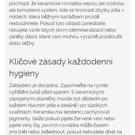
pochopit, že
keramické rovnátka
nejsou jen ozdoba,
ale komplexní systém, kde se hromadí zbytky jídla v
místech, která běžným kartáčkem prostě
nedosáhnete. Pokud tyto oblasti zanedbáte,
riskujete vznik bílých skvrn (demineralizaci) nebo
záněty dásní, které vám mohou výrazně prodloužit
dobu léčby.
Klíčové zásady každodenní
hygieny
Základem je disciplina. Zapomeňte na rychlé
vyčištění zubů před spaním. S keramickými
zapojenými zkarečky musíte být důslední po
každém hlavním jídle a ideálně i po sladkých
svačinách. Keramika má tendenci zachycovat
pigmenty, takže pokud pijete červené víno nebo
pijete silný čaj, povrch rovnátka může časem
zmrznět nebo zešednout, pokud nebudete dbát na