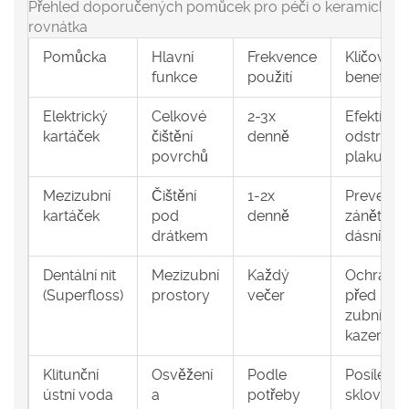
Přehled doporučených pomůcek pro péči o keramická
rovnátka
Pomůcka
Hlavní
Frekvence
Klíčový
funkce
použití
benefit
Elektrický
Celkové
2-3x
Efektivněj
kartáček
čištění
denně
odstraně
povrchů
plaku
Mezizubní
Čištění
1-2x
Prevence
kartáček
pod
denně
zánětu
drátkem
dásní
Dentální nit
Mezizubní
Každý
Ochrana
(Superfloss)
prostory
večer
před
zubním
kazem
Klitunční
Osvěžení
Podle
Posílení
ústní voda
a
potřeby
skloviny