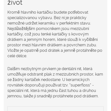
život
Kromě hlavního kartáčku budete potřebovat
specializovanou výbavu. Bez ní je prakticky
nemožné udržet keramiku v perfektním stavu.
Nejdůležitějším pomocníkem jsou
mezizubní
kartáčky
, což jsou
tenké kartáčky s kovovým
drátkem a jemným horem, které slouží k vyčištění
prostor mezi hlavním drátkem a povrchem zubu
.
Vložte je opatrně pod drátek a jemně protáhněte po
celé délce.
Dalším nezbytným prvkem je
dentální nit
, která
umožňuje odstranit plak z mezizubních prostor, kam
se žádný kartáček nedostane
. U keramických
rovnátek doporučuji používat tzv. "superfloss" -
speciální nit, která má jednu část tuhou a druhou
jemnou, takže ji snadněji protáhnete pod drátkem.