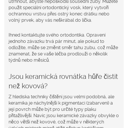
utrhnout, abyste nepoškodili sousední zuby. Můžete
použít speciální
ortodontický vosk
, který
vytvoří
ochrannou vrstvu přes ostrý konec drátku nebo
volný prvek
, aby vás neškrábal do líčka.
Ihned kontaktujte svého ortodontika. Opravení
jednoho závazku trvá pár minut, ale pokud to
odložíte, může se změnit směr tahu zubu, což může
znamenat, že se vaše léčba prodlouží o několik
týdnů nebo měsíců.
Jsou keramická rovnátka hůře čistit
než kovová?
Z hlediska techniky čištění jsou velmi podobná, ale
keramika je náchylnější k pigmentaci (zabarvení) a
její povrch může být pro určité typy plaku
přitažlivější. Navíc jsou keramické závazky obvykle o
něco větší než kovové, což může v některých