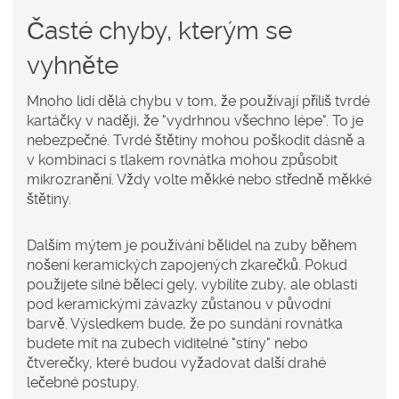
Časté chyby, kterým se
vyhněte
Mnoho lidí dělá chybu v tom, že používají příliš tvrdé
kartáčky v naději, že "vydrhnou všechno lépe". To je
nebezpečné. Tvrdé štětiny mohou poškodit dásně a
v kombinaci s tlakem rovnátka mohou způsobit
mikrozranění. Vždy volte měkké nebo středně měkké
štětiny.
Dalším mýtem je používání bělidel na zuby během
nošení keramických zapojených zkarečků. Pokud
použijete silné bělecí gely, vybílíte zuby, ale oblasti
pod keramickými závazky zůstanou v původní
barvě. Výsledkem bude, že po sundání rovnátka
budete mít na zubech viditelné "stíny" nebo
čtverečky, které budou vyžadovat další drahé
lečebné postupy.