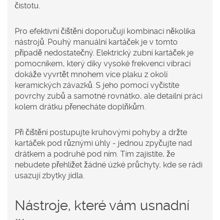
čistotu.
Pro efektivní čištění doporučuji kombinaci několika
nástrojů. Pouhý manuální kartáček je v tomto
případě nedostatečný.
Elektrický zubní kartáček
je
pomocníkem, který díky vysoké frekvenci vibrací
dokáže vyvrtět mnohem více plaku z okolí
keramických závazků
. S jeho pomocí vyčistíte
povrchy zubů a samotné rovnátko, ale detailní práci
kolem drátku přenecháte doplňkům.
Při čištění postupujte kruhovými pohyby a držte
kartáček pod různými úhly - jednou zpyčujte nad
drátkem a podruhé pod ním. Tím zajistíte, že
nebudete přehlížet žádné úzké průchyty, kde se rádi
usazují zbytky jídla.
Nástroje, které vám usnadní