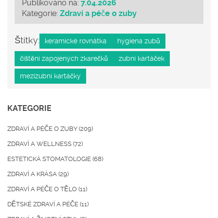
Publikováno na:
7.04.2026
Kategorie:
Zdraví a péče o zuby
Štítky:
keramické rovnátka
hygiena zubů
čištění zapojených zkarečků
zubní kartáček
mezizubní kartáčky
KATEGORIE
ZDRAVÍ A PÉČE O ZUBY
(209)
ZDRAVÍ A WELLNESS
(72)
ESTETICKÁ STOMATOLOGIE
(68)
ZDRAVÍ A KRÁSA
(29)
ZDRAVÍ A PÉČE O TĚLO
(11)
DĚTSKÉ ZDRAVÍ A PÉČE
(11)