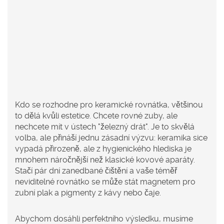
Kdo se rozhodne pro keramické rovnátka, většinou
to dělá kvůli estetice. Chcete rovné zuby, ale
nechcete mít v ústech "železný drát". Je to skvělá
volba, ale přináší jednu zásadní výzvu: keramika sice
vypadá přirozeně, ale z hygienického hlediska je
mnohem náročnější než klasické kovové aparáty.
Stačí pár dní zanedbané čištění a vaše téměř
neviditelné rovnátko se může stát magnetem pro
zubní plak a pigmenty z kávy nebo čaje.
Abychom dosáhli perfektního výsledku, musíme