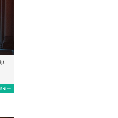
jší
TENÍ