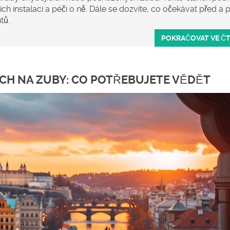
h instalaci a péči o ně. Dále se dozvíte, co očekávat před a 
tů.
POKRAČOVAT VE Č
CH NA ZUBY: CO POTŘEBUJETE VĚDĚT