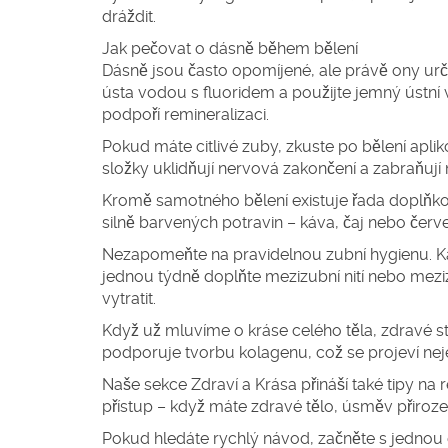
dráždit.
Jak pečovat o dásně během bělení
Dásně jsou často opomíjené, ale právě ony urču
ústa vodou s fluoridem a použijte jemný ústní
podpoří remineralizaci.
Pokud máte citlivé zuby, zkuste po bělení apli
složky uklidňují nervová zakončení a zabraňuj
Kromě samotného bělení existuje řada doplňk
silně barvených potravin – káva, čaj nebo červ
Nezapomeňte na pravidelnou zubní hygienu. Ka
jednou týdně doplňte mezizubní nití nebo meziz
vytratit.
Když už mluvíme o kráse celého těla, zdravé st
podporuje tvorbu kolagenu, což se projeví nejen
Naše sekce Zdraví a Krása přináší také tipy na
přístup – když máte zdravé tělo, úsměv přirozen
Pokud hledáte rychlý návod, začněte s jednou 