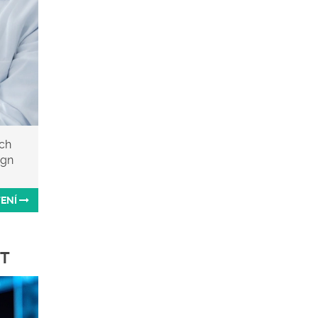
ích
ign
TENÍ
ĚT