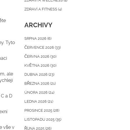
ZDRAVÍ A WELLNESS
(4)
ZDRAVÍ A FITNESS
(4)
ěte
ARCHIVY
SRPNA 2026
(6)
ny. Tyto
ČERVENCE 2026
(33)
ČERVNA 2026
(30)
maci
KVĚTNA 2026
(30)
m, ale
DUBNA 2026
(23)
chleji
BŘEZNA 2026
(21)
ÚNORA 2026
(24)
 C a D
LEDNA 2026
(21)
PROSINCE 2025
(28)
exní
LISTOPADU 2025
(35)
e vše v
ŘÍJNA 2025
(26)