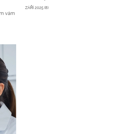
ZÁŘÍ 2025
(8)
hom vám