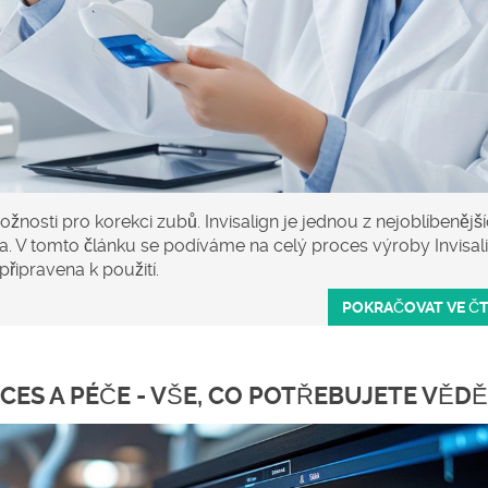
možnosti pro korekci zubů. Invisalign je jednou z nejoblíbenějš
ka. V tomto článku se podíváme na celý proces výroby Invisal
připravena k použití.
POKRAČOVAT VE Č
CES A PÉČE - VŠE, CO POTŘEBUJETE VĚD