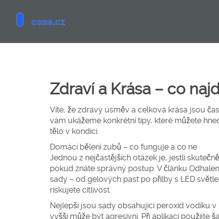
Zdraví a Krása – co na
Víte, že zdravý úsměv a celková krása jsou č
vám ukážeme konkrétní tipy, které můžete hned p
tělo v kondici.
Domácí bělení zubů – co funguje a co ne
Jednou z nejčastějších otázek je, jestli skuteč
pokud znáte správný postup. V článku
Odhalen
sady – od gelových past po přilby s LED světle
riskujete citlivost.
Nejlepší jsou sady obsahující peroxid vodíku v k
vyšší může být agresivní. Při aplikaci použijte