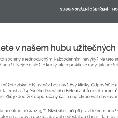
SUBGINGIVÁLNÍ OŠETŘENÍ
HO
jdete v našem hubu užitečných
asto spojeny s jednoduchými každodenními návyky? Na této s
oužít. Nejde o složité kurzy, ale o praktické rady, jak udržet
ně můžete získat bílý úsměv bez návštěvy kliniky. Odpověď je a
í Tajemství Úspěšného Domácího Bělení Zubů
rozebíráme rů
m. Klíč je dodržet doporučený čas a nepřekračovat dávkování
oncentraci 10 % až 15 %. Nižší síla stačí při pravidelném použí
 šablonu na zuby a dbejte, aby gel nedostal do dásní – tam by