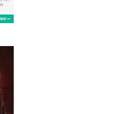
po
TENÍ