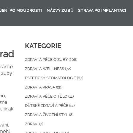
JENÍ PO MOUDROSTI
NÁZVY ZUBŮ
STRAVA PO IMPLANTACI
KATEGORIE
 rad
ZDRAVÍ A PÉČE O ZUBY
(208)
tránce
ZDRAVÍ A WELLNESS
(72)
 zuby i
ESTETICKÁ STOMATOLOGIE
(67)
ZDRAVÍ A KRÁSA
(29)
no,
ZDRAVÍ A PÉČE O TĚLO
(11)
zné
DĚTSKÉ ZDRAVÍ A PÉČE
(11)
, jinak
ZDRAVÍ A ŽIVOTNÍ STYL
(8)
ZDRAVÍ
(7)
vání,
 mohl