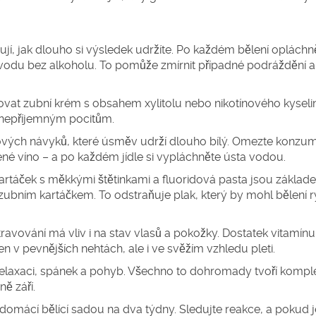
jí, jak dlouho si výsledek udržíte. Po každém bělení opláchn
 vodu bez alkoholu. To pomůže zmírnit případné podráždění a
kovat zubní krém s obsahem xylitolu nebo nikotínového kyseli
í nepříjemným pocitům.
ových návyků, které úsměv udrží dlouho bílý. Omezte konzu
ené víno – a po každém jídle si vypláchněte ústa vodou.
rtáček s měkkými štětinkami a fluoridová pasta jsou základe
ubním kartáčkem. To odstraňuje plak, který by mohl bělení ry
ravování má vliv i na stav vlasů a pokožky. Dostatek vitamínu
 v pevnějších nehtách, ale i ve svěžím vzhledu pleti.
 relaxaci, spánek a pohyb. Všechno to dohromady tvoří kompl
ě září.
domácí bělící sadou na dva týdny. Sledujte reakce, a pokud j