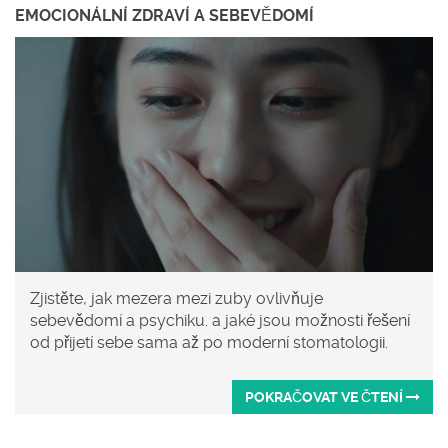
EMOCIONÁLNÍ ZDRAVÍ A SEBEVĚDOMÍ
Zjistěte, jak mezera mezi zuby ovlivňuje
sebevědomí a psychiku. a jaké jsou možnosti řešení
od přijetí sebe sama až po moderní stomatologii.
POKRAČOVAT VE ČTENÍ