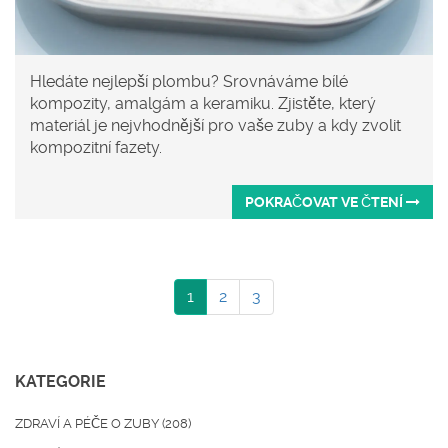
Hledáte nejlepší plombu? Srovnáváme bílé
kompozity, amalgám a keramiku. Zjistěte, který
materiál je nejvhodnější pro vaše zuby a kdy zvolit
kompozitní fazety.
POKRAČOVAT VE ČTENÍ
1
2
3
KATEGORIE
ZDRAVÍ A PÉČE O ZUBY
(208)