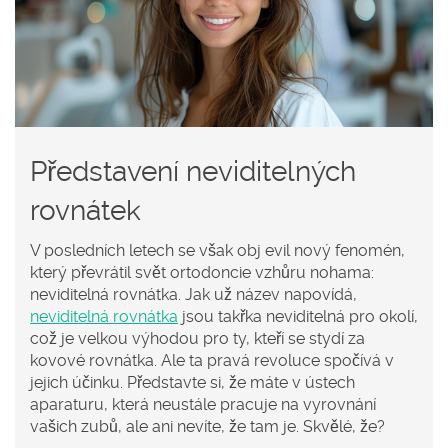
Představení neviditelných
rovnátek
V posledních letech se však obj evil nový fenomén,
který převrátil svět ortodoncie vzhůru nohama:
neviditelná rovnátka. Jak už název napovídá,
neviditelná rovnátka
jsou takřka neviditelná pro okolí,
což je velkou výhodou pro ty, kteří se stydí za
kovové rovnátka. Ale ta pravá revoluce spočívá v
jejich účinku. Představte si, že máte v ústech
aparaturu, která neustále pracuje na vyrovnání
vašich zubů, ale ani nevíte, že tam je. Skvělé, že?