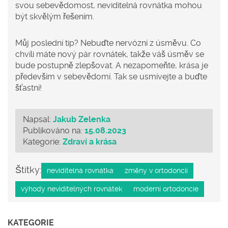
svou sebevědomost, neviditelná rovnátka mohou
být skvělým řešením.
Můj poslední tip? Nebuďte nervózní z úsměvu. Co
chvíli máte nový pár rovnátek, takže váš úsměv se
bude postupně zlepšovat. A nezapomeňte, krása je
především v sebevědomí. Tak se usmívejte a buďte
šťastní!
Napsal:
Jakub Zelenka
Publikováno na:
15.08.2023
Kategorie:
Zdraví a krása
Štítky:
neviditelná rovnátka
změny v ortodoncii
výhody neviditelných rovnátek
moderní ortodoncie
KATEGORIE