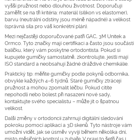
vyšší pružnost nebo dlouhou životnost. Doporučuji
zaměřit se na tři kritéria: materiál (silikon vs elastomer),
barvu (neutrální odstíny jsou méně nápadné) a velikost
(správná síla pro váš konkrétní plán).
Mezi nejčastěji doporučované patří GAC, 3M Unitek a
Ormco. Tyto značky mají certifikaci a často jsou součástí
balíčku, který vám poskytne ortodontista. Pokud si
kupujete gumičky samostatně, zkontrolujte, jestli mají
ISO standard a neobsahují žádné dráždivé chemikálie.
Praktický tip: měňte gumičky podle pokynů odborníka,
obvykle každých 4–6 týdnů. Staré gumičky ztrácejí
pružnost a mohou zpomalit léčbu. Pokud cítíte
nepohodlí nebo bolest při nasazení nové sady,
kontaktujte svého specialistu – může jít o špatnou
velikost.
Další změny v ortodoncii zahrnují digitální sledování
pokroku pomocí aplikací a 3D skenů. Tyto nástroje vám
umožní vidět, jak se úsměv vyvíjí během několika dní,
místo měsíčních kontrol u zubaře. V praxi to šetří čas i