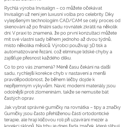
Rychlá výroba Invisalign – co můžete očekávat
Invisalign už není jen luxusní volba pro celebrity. Díky
vylepšeným technologiím CAD/CAM se celý proces od
skenování až po finální sadu rovnátek zkrátil na několik
dní. V praxi to znamená, že po první konzultaci můžete
mít své vlastní sady během jednoho až dvou týdnů,
místo několika měsíců. Výrobci používají 3D tisk a
automatizované řezání, což eliminuje lidské chyby a
zajišťuje přesnost každého dílku.
Co to pro vás znamená? Méně času čekání na další
sadu, rychlejší korekce chyb v nastavení a menší
pravděpodobnost, že během léčby dojde k
nepříjemným výkyvům. Navíc moderní materiály jsou
odolnější proti zlomeninám, takže se nemusíte bát
častých oprav.
Jak vybrat správné gumičky na rovnátka – tipy a značky
Gumičky jsou často přehlíženou částí ortodontické
terapie, ale hrají klíčovou roli při uzavírání mezér a
korekci sklonů. Na trhu je dnes řada značek, které slibují