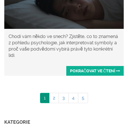
Chodí vám někdo ve snech? Zjistěte, co to znamená
z pohledu psychologie, jak interpretovat symboly a
proč vaše podvědomí vybírá právě tyto konkrétní
lidi.
POKRAČOVAT VE ČTENÍ
1
2
3
4
5
KATEGORIE