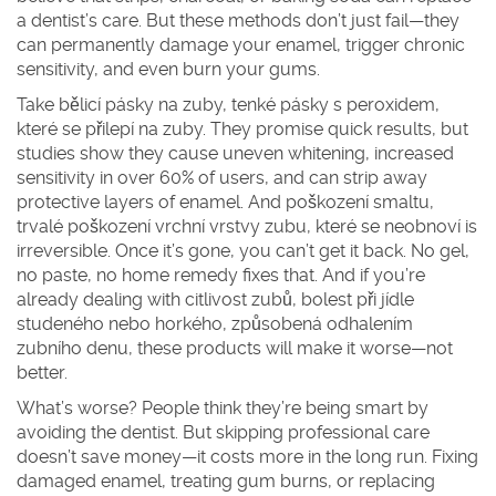
a dentist’s care. But these methods don’t just fail—they
can permanently damage your enamel, trigger chronic
sensitivity, and even burn your gums.
Take
bělicí pásky na zuby
,
tenké pásky s peroxidem,
které se přilepí na zuby
. They promise quick results, but
studies show they cause uneven whitening, increased
sensitivity in over 60% of users, and can strip away
protective layers of enamel. And
poškození smaltu
,
trvalé poškození vrchní vrstvy zubu, které se neobnoví
is
irreversible. Once it’s gone, you can’t get it back. No gel,
no paste, no home remedy fixes that. And if you’re
already dealing with
citlivost zubů
,
bolest při jídle
studeného nebo horkého, způsobená odhalením
zubního denu
, these products will make it worse—not
better.
What’s worse? People think they’re being smart by
avoiding the dentist. But skipping professional care
doesn’t save money—it costs more in the long run. Fixing
damaged enamel, treating gum burns, or replacing