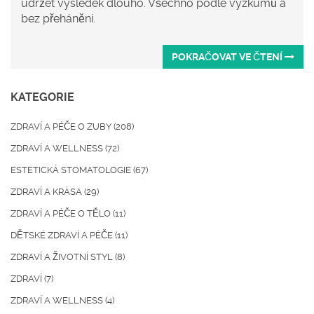
udržet výsledek dlouho. Všechno podle výzkumů a
bez přehánění.
POKRAČOVAT VE ČTENÍ
KATEGORIE
ZDRAVÍ A PÉČE O ZUBY
(208)
ZDRAVÍ A WELLNESS
(72)
ESTETICKÁ STOMATOLOGIE
(67)
ZDRAVÍ A KRÁSA
(29)
ZDRAVÍ A PÉČE O TĚLO
(11)
DĚTSKÉ ZDRAVÍ A PÉČE
(11)
ZDRAVÍ A ŽIVOTNÍ STYL
(8)
ZDRAVÍ
(7)
ZDRAVÍ A WELLNESS
(4)