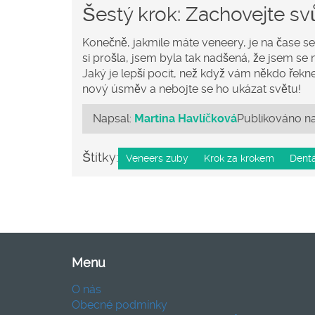
Šestý krok: Zachovejte s
Konečně, jakmile máte veneery, je na čase se
si prošla, jsem byla tak nadšená, že jsem s
Jaký je lepší pocit, než když vám někdo řekn
nový úsměv a nebojte se ho ukázat světu!
Napsal:
Martina Havlíčková
Publikováno n
Štítky:
Veneers zuby
Krok za krokem
Dentá
Menu
O nás
Obecné podmínky