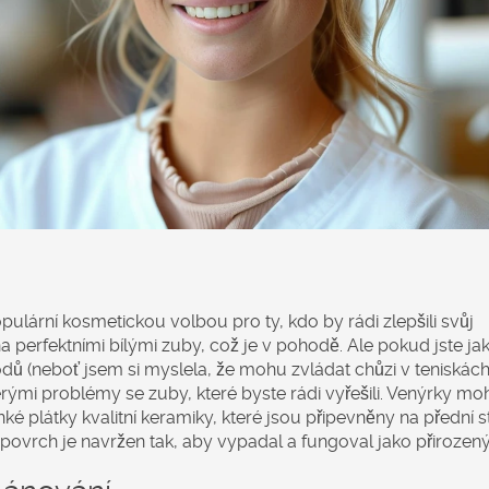
lární kosmetickou volbou pro ty, kdo by rádi zlepšili svůj
 perfektními bílými zuby, což je v pohodě. Ale pokud jste jak
hodů (neboť jsem si myslela, že mohu zvládat chůzi v teniskác
erými problémy se zuby, které byste rádi vyřešili. Venýrky m
é plátky kvalitní keramiky, které jsou připevněny na přední 
povrch je navržen tak, aby vypadal a fungoval jako přirozený