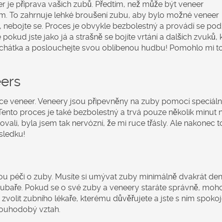
er je příprava vašich zubů. Předtím, než může být veneer
em. To zahrnuje lehké broušení zubu, aby bylo možné veneer
ě, nebojte se. Proces je obvykle bezbolestný a provádí se pod
e pokud jste jako já a strašně se bojíte vrtání a dalších zvuků, 
 sluchátka a poslouchejte svou oblíbenou hudbu! Pomohlo mi t
eers
kace veneer. Veneery jsou připevněny na zuby pomocí speciáln
. Tento proces je také bezbolestný a trvá pouze několik minut 
ovali, byla jsem tak nervózní, že mi ruce třásly. Ale nakonec t
sledku!
nou péči o zuby. Musíte si umývat zuby minimálně dvakrát de
 zubaře. Pokud se o své zuby a veneery staráte správně, moh
té zvolit zubního lékaře, kterému důvěřujete a jste s ním spokoj
louhodobý vztah.