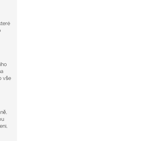
které
o
ího
na
o vše
nně,
ou
eni,