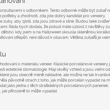
plánování
nzultacemi s odborníkem. Tento odborník může být zubař 
 potřeby a zhodnotit, zda jste dobrý kandidát pro veneery.
 zuby, aby zjistil, zda jsou zdravé a silné. Budou také zváže
erami. Ráda bych dodala, že pokud máte úzkost z návštěvy zu
dětství, kdy jsem si na Halloween skousla skleněnou korálk
aňování střepů!), není důvod k obavám. Většina zubařů je velm
lu
ozhodování o materiálu veneer. Klasické porcelánové veneery 
ti estetické stomatologie. Mají skvělý vzhled a jsou velmi od
 které jsou obecně méně nákladné, ale možná ne tak trvanlivé
 měla původně strach z toho, jak může porcelán vypadat na 
dat jako jedna z těch strašidelných porcelánových panenek,
 jak přirozeně to může vypadat.