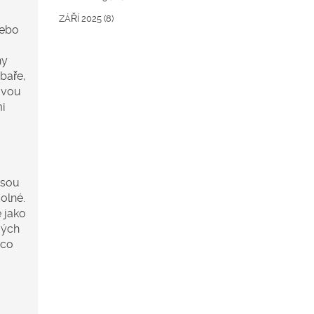
ZÁŘÍ 2025
(8)
nebo
ny
baře,
ovou
i
jsou
olné.
 jako
mých
 co