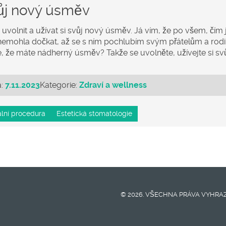
vůj nový úsměv
 uvolnit a užívat si svůj nový úsměv. Já vím, že po všem, čím
e nemohla dočkat, až se s ním pochlubím svým přátelům a rodi
e, že máte nádherný úsměv? Takže se uvolněte, užívejte si sv
a:
7.11.2023
Kategorie:
Zdraví a wellness
lní procedura
Estetická stomatologie
© 2026. VŠECHNA PRÁVA VYHRA