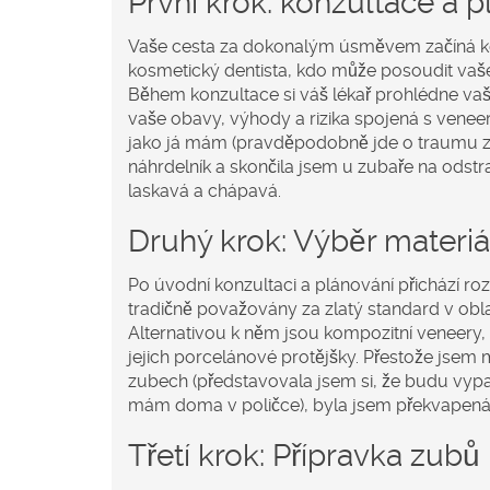
První krok: konzultace a 
Vaše cesta za dokonalým úsměvem začíná ko
kosmetický dentista, kdo může posoudit vaše
Během konzultace si váš lékař prohlédne vaše
vaše obavy, výhody a rizika spojená s vene
jako já mám (pravděpodobně jde o traumu z 
náhrdelník a skončila jsem u zubaře na odstr
laskavá a chápavá.
Druhý krok: Výběr materiá
Po úvodní konzultaci a plánování přichází r
tradičně považovány za zlatý standard v oblas
Alternativou k něm jsou kompozitní veneery,
jejich porcelánové protějšky. Přestože jsem
zubech (představovala jsem si, že budu vypa
mám doma v poličce), byla jsem překvapená,
Třetí krok: Přípravka zubů