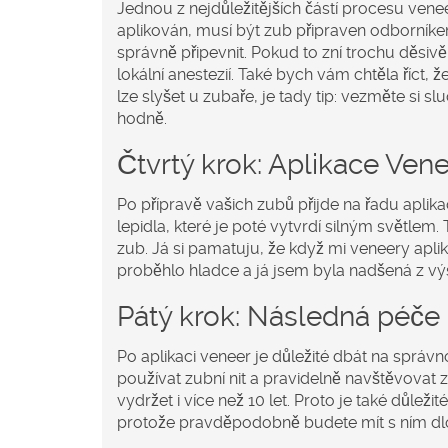
Jednou z nejdůležitějších částí procesu vene
aplikován, musí být zub připraven odborník
správně připevnit. Pokud to zní trochu děsiv
lokální anestezií. Také bych vám chtěla říct, ž
lze slyšet u zubaře, je tady tip: vezměte si
hodně.
Čtvrtý krok: Aplikace Ven
Po přípravě vašich zubů přijde na řadu apli
lepidla, které je poté vytvrdí silným světlem
zub. Já si pamatuju, že když mi veneery aplik
proběhlo hladce a já jsem byla nadšená z vý
Pátý krok: Následná péče
Po aplikaci veneer je důležité dbát na správ
používat zubní nit a pravidelně navštěvovat
vydržet i více než 10 let. Proto je také důleži
protože pravděpodobně budete mít s ním d