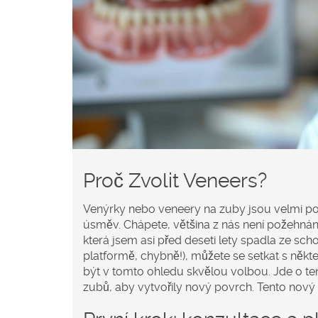
Proč Zvolit Veneers?
Venýrky nebo veneery na zuby jsou velmi popu
úsměv. Chápete, většina z nás není požehnána
která jsem asi před deseti lety spadla ze sc
platformě, chybně!), můžete se setkat s někt
být v tomto ohledu skvělou volbou. Jde o tenk
zubů, aby vytvořily nový povrch. Tento nový 