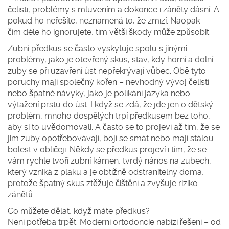
čelisti, problémy s mluvením a dokonce i záněty dásní. A
pokud ho neřešíte, neznamená to, že zmizí. Naopak –
čím déle ho ignorujete, tím větší škody může způsobit.
Zubní předkus se často vyskytuje spolu s jinými
problémy, jako je
otevřený skus
,
stav, kdy horní a dolní
zuby se při uzavření úst nepřekrývají vůbec
. Obě tyto
poruchy mají společný kořen – nevhodný vývoj čelistí
nebo špatné návyky, jako je políkání jazyka nebo
výtažení prstu do úst. I když se zdá, že jde jen o dětský
problém, mnoho dospělých trpí předkusem bez toho,
aby si to uvědomovali. A často se to projeví až tím, že se
jim zuby opotřebovávají, bojí se smát nebo mají stálou
bolest v obličeji. Někdy se předkus projeví i tím, že se
vám rychle tvoří
zubní kámen
,
tvrdý nános na zubech,
který vzniká z plaku a je obtížně odstranitelný doma
,
protože špatný skus ztěžuje čištění a zvyšuje riziko
zánětů.
Co můžete dělat, když máte předkus?
Není potřeba trpět. Moderní ortodoncie nabízí řešení – od