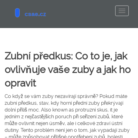
Zubní předkus: Co to je, jak
ovlivňuje vaše zuby a jak ho
opravit
Co když se vám zuby nezavírají správně? Pokud máte
zubní předkus
,
stav, kdy horní přední zuby překrývají
dolní příliš moc
. Also known as
protruzní skus
, it je
jedním z nejčastějších poruch při seřízení zubů, které
může ovlivnit nejen úsměv, ale i celkové zdraví ústní
dutiny.
Tento problém není jen o tom, jak vypadají zuby
– může způsobovat přílišné opotřebení zubů, bolesti