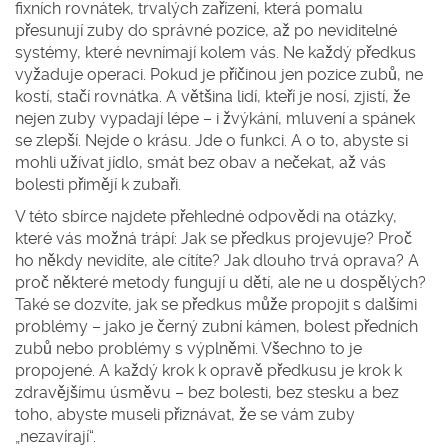
fixních rovnátek
,
trvalých zařízení, která pomalu
přesunují zuby do správné pozice
, až po neviditelné
systémy, které nevnímají kolem vás. Ne každý předkus
vyžaduje operaci. Pokud je příčinou jen pozice zubů, ne
kostí, stačí rovnátka. A většina lidí, kteří je nosí, zjistí, že
nejen zuby vypadají lépe – i žvýkání, mluvení a spánek
se zlepší. Nejde o krásu. Jde o funkci. A o to, abyste si
mohli užívat jídlo, smát bez obav a nečekat, až vás
bolesti přimějí k zubaři.
V této sbírce najdete přehledné odpovědi na otázky,
které vás možná trápí: Jak se předkus projevuje? Proč
ho někdy nevidíte, ale cítíte? Jak dlouho trvá oprava? A
proč některé metody fungují u dětí, ale ne u dospělých?
Také se dozvíte, jak se předkus může propojit s dalšími
problémy – jako je černý zubní kámen, bolest předních
zubů nebo problémy s výplněmi. Všechno to je
propojené. A každý krok k opravě předkusu je krok k
zdravějšímu úsměvu – bez bolesti, bez stesku a bez
toho, abyste museli přiznávat, že se vám zuby
„nezavírají“.