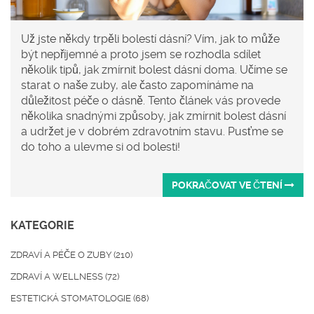
Už jste někdy trpěli bolestí dásní? Vím, jak to může
být nepříjemné a proto jsem se rozhodla sdílet
několik tipů, jak zmírnit bolest dásní doma. Učíme se
starat o naše zuby, ale často zapomínáme na
důležitost péče o dásně. Tento článek vás provede
několika snadnými způsoby, jak zmírnit bolest dásní
a udržet je v dobrém zdravotním stavu. Pusťme se
do toho a ulevme si od bolesti!
POKRAČOVAT VE ČTENÍ
KATEGORIE
ZDRAVÍ A PÉČE O ZUBY
(210)
ZDRAVÍ A WELLNESS
(72)
ESTETICKÁ STOMATOLOGIE
(68)