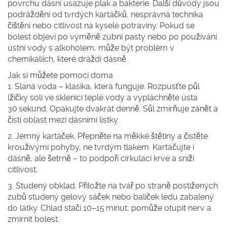
povrchu dásní usazuje plak a bakterie. Další důvody jsou
podráždění od tvrdých kartáčků, nesprávná technika
čištění nebo citlivost na kyselé potraviny. Pokud se
bolest objeví po výměně zubní pasty nebo po používání
ústní vody s alkoholem, může být problém v
chemikáliích, které dráždí dásně.
Jak si můžete pomoci doma
1. Slaná voda – klasika, která funguje.
Rozpusťte půl
lžičky soli ve sklenici teplé vody a vypláchněte ústa
30 sekund. Opakujte dvakrát denně. Sůl zmírňuje zánět a
čistí oblast mezi dásními lístky.
2. Jemný kartáček.
Přepněte na měkké štětiny a čistěte
krouživými pohyby, ne tvrdým tlakem. Kartáčujte i
dásně, ale šetrně – to podpoří cirkulaci krve a sníží
citlivost.
3. Studený obklad.
Přiložte na tvář po straně postižených
zubů studený gelový sáček nebo balíček ledu zabalený
do látky. Chlad stačí 10–15 minut, pomůže otupit nerv a
zmírnit bolest.