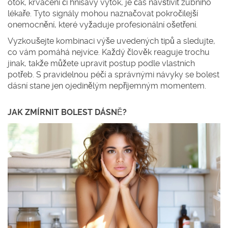
otok, krvácení či hnisavý výtok, je čas navštívit zubního
lékaře. Tyto signály mohou naznačovat pokročilejší
onemocnění, které vyžaduje profesionální ošetření.
Vyzkoušejte kombinaci výše uvedených tipů a sledujte,
co vám pomáhá nejvíce. Každý člověk reaguje trochu
jinak, takže můžete upravit postup podle vlastních
potřeb. S pravidelnou péčí a správnými návyky se bolest
dásní stane jen ojedinělým nepříjemným momentem.
JAK ZMÍRNIT BOLEST DÁSNĚ?