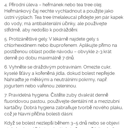
4. Přírodní úleva – heřmánek nebo tea tree olej.
Heřmánkový čaj nechte vychladnout a použijte jako
ústní výplach. Tea tree (melaleuca) přidejte jen pár kapek
do vody; má antibakteriální účinky, ale používejte
střídmě, aby nedošlo k podráždění.
5. Protizánětlivé gely.
V lékárně najdete gely s
chlorhexidinem nebo ibuprofenem. Aplikujte přímo na
postiženou oblast podle návodu – obvykle 2‑3 krát
denně po dobu maximálně 7 dnů.
6. Vyhněte se dráždivým potravinám.
Omezte cukr,
kyselé šťávy a kořeněná jídla, dokud bolest nepřejde.
Nahraďte je měkkými a neutrálními pokrmy, např.
jogurtem nebo vařenou zeleninou.
7. Pravidelná hygiena.
Čistěte zuby dvakrát denně
fluoridovou pastou, používejte dentální nit a mezizubní
kartáčky. Dobrá hygiena zabraňuje tvorbě nového plaku,
což je hlavní příčina bolesti dásní.
Když se bolest nezlepší během 3–5 dnů nebo se objeví