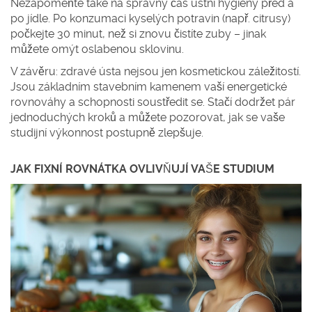
Nezapomeňte také na správný čas ústní hygieny před a
po jídle. Po konzumaci kyselých potravin (např. citrusy)
počkejte 30 minut, než si znovu čistíte zuby – jinak
můžete omýt oslabenou sklovinu.
V závěru: zdravé ústa nejsou jen kosmetickou záležitostí.
Jsou základním stavebním kamenem vaší energetické
rovnováhy a schopnosti soustředit se. Stačí dodržet pár
jednoduchých kroků a můžete pozorovat, jak se vaše
studijní výkonnost postupně zlepšuje.
JAK FIXNÍ ROVNÁTKA OVLIVŇUJÍ VAŠE STUDIUM