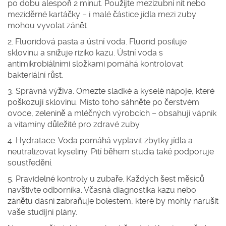
po dobu alespoň 2 minut. Použijte mezizubní nit nebo
meziděrné kartáčky – i malé částice jídla mezi zuby
mohou vyvolat zánět.
2. Fluoridová pasta a ústní voda.
Fluorid posiluje
sklovinu a snižuje riziko kazu. Ústní voda s
antimikrobiálními složkami pomáhá kontrolovat
bakteriální růst.
3. Správná výživa.
Omezte sladké a kyselé nápoje, které
poškozují sklovinu. Místo toho sáhněte po čerstvém
ovoce, zelenině a mléčných výrobcích – obsahují vápník
a vitamíny důležité pro zdravé zuby.
4. Hydratace.
Voda pomáhá vyplavit zbytky jídla a
neutralizovat kyseliny. Pití během studia také podporuje
soustředění.
5. Pravidelné kontroly u zubaře.
Každých šest měsíců
navštivte odborníka. Včasná diagnostika kazu nebo
zánětu dásní zabraňuje bolestem, které by mohly narušit
vaše studijní plány.