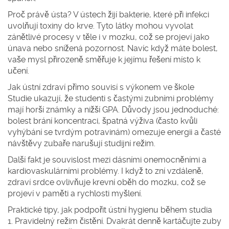
Proč právě ústa? V ústech žijí bakterie, které při infekci
uvolňují toxiny do krve. Tyto látky mohou vyvolat
zánětlivé procesy v těle i v mozku, což se projeví jako
únava nebo snížená pozornost. Navíc když máte bolest,
vaše mysl přirozeně směřuje k jejímu řešení místo k
učení.
Jak ústní zdraví přímo souvisí s výkonem ve škole
Studie ukazují, že studenti s častými zubními problémy
mají horší známky a nižší GPA. Důvody jsou jednoduché:
bolest brání koncentraci, špatná výživa (často kvůli
vyhýbání se tvrdým potravinám) omezuje energii a časté
návštěvy zubaře narušují studijní režim.
Další fakt je souvislost mezi dásními onemocněními a
kardiovaskulárními problémy. I když to zní vzdáleně,
zdraví srdce ovlivňuje krevní oběh do mozku, což se
projeví v paměti a rychlosti myšlení.
Praktické tipy, jak podpořit ústní hygienu během studia
1. Pravidelný režim čistění.
Dvakrát denně kartáčujte zuby