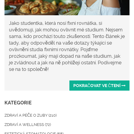
Jako studentka, která nosí fixní rovnátka, si
uvědomuji, jak mohou ovlivnit mé studium. Nejsem
sama, kdo prochází touto zkušeností. Tento článek je
tady, aby odpověděl na vaše dotazy týkající se
ovlivnění studia fixními rovnátky. Pojďme
prozkoumat, jaký mají dopad na naše studium, jak
je zvládnout a jak na ně pohlížejí ostatní. Podívejme
se na to společně!
POKRAČOVAT VE ČTENÍ
KATEGORIE
ZDRAVÍ A PÉČE O ZUBY
(210)
ZDRAVÍ A WELLNESS
(72)
ESTETICKÁ STOMATOLOGIE
(68)