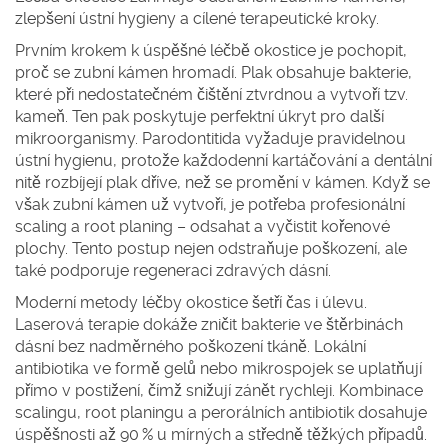
zlepšení ústní hygieny a cílené terapeutické kroky.
Prvním krokem k úspěšné
léčbě okostice
je pochopit,
proč se zubní kámen hromadí. Plak obsahuje bakterie,
které při nedostatečném čištění ztvrdnou a vytvoří tzv.
kameň. Ten pak poskytuje perfektní úkryt pro další
mikroorganismy. Parodontitida vyžaduje pravidelnou
ústní hygienu, protože každodenní kartáčování a dentální
nitě rozbíjejí plak dříve, než se promění v kámen. Když se
však zubní kámen už vytvoří, je potřeba profesionální
scaling a root planing – odsahat a vyčistit kořenové
plochy. Tento postup nejen odstraňuje poškození, ale
také podporuje regeneraci zdravých dásní.
Moderní metody léčby okostice šetří čas i úlevu.
Laserová terapie dokáže zničit bakterie ve štěrbinách
dásní bez nadměrného poškození tkáně. Lokální
antibiotika ve formě gelů nebo mikrospojek se uplatňují
přímo v postižení, čímž snižují zánět rychleji. Kombinace
scalingu, root planingu a perorálních antibiotik dosahuje
úspěšnosti až 90 % u mírných a středně těžkých případů.