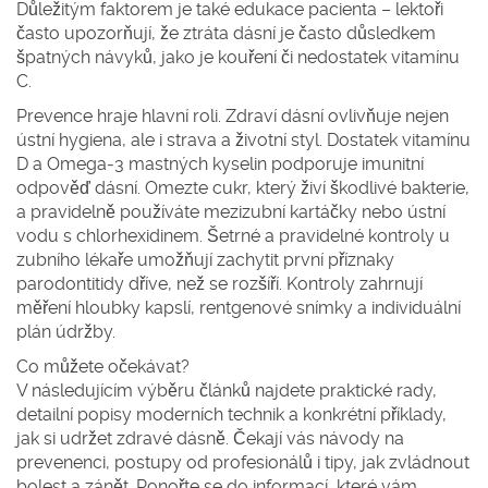
Důležitým faktorem je také edukace pacienta – lektoři
často upozorňují, že ztráta dásní je často důsledkem
špatných návyků, jako je kouření či nedostatek vitamínu
C.
Prevence hraje hlavní roli. Zdraví dásní ovlivňuje nejen
ústní hygiena, ale i strava a životní styl. Dostatek vitamínu
D a Omega‑3 mastných kyselin podporuje imunitní
odpověď dásní. Omezte cukr, který živí škodlivé bakterie,
a pravidelně používáte mezizubní kartáčky nebo ústní
vodu s chlorhexidinem. Šetrné a pravidelné kontroly u
zubního lékaře umožňují zachytit první příznaky
parodontitidy dříve, než se rozšíří. Kontroly zahrnují
měření hloubky kapslí, rentgenové snímky a individuální
plán údržby.
Co můžete očekávat?
V následujícím výběru článků najdete praktické rady,
detailní popisy moderních technik a konkrétní příklady,
jak si udržet zdravé dásně. Čekají vás návody na
prevenenci, postupy od profesionálů i tipy, jak zvládnout
bolest a zánět. Ponořte se do informací, které vám