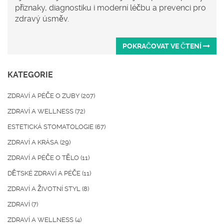
příznaky, diagnostiku i moderní léčbu a prevenci pro
zdravý úsměv.
POKRAČOVAT VE ČTENÍ
KATEGORIE
ZDRAVÍ A PÉČE O ZUBY
(207)
ZDRAVÍ A WELLNESS
(72)
ESTETICKÁ STOMATOLOGIE
(67)
ZDRAVÍ A KRÁSA
(29)
ZDRAVÍ A PÉČE O TĚLO
(11)
DĚTSKÉ ZDRAVÍ A PÉČE
(11)
ZDRAVÍ A ŽIVOTNÍ STYL
(8)
ZDRAVÍ
(7)
ZDRAVÍ A WELLNESS
(4)