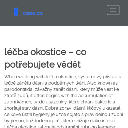
léčba okostice – co
potřebujete vědět
When working with
léčba okostice
,
systémový přístup k
léčbě zánětu dásní a podpůrných tkání
. Also known as
parodontitida
,
závažný zánět dásní, který může vést ke
ztrátě zubů
, it often begins with the accumulation of
zubní kámen
,
tvrdé usazeniny, které chrání bakterie a
zhoršují stav dásní
. Dobrá
zdraví dásní
,
klíčový ukazatel
celkové ústní hygieny
je úzce spjato s pravidelnou
zubní
hygienou
,
každodenní péčí, která snižuje riziko infekcí
.
Léčba okostice zahrnuje odstranění zubního kamene,