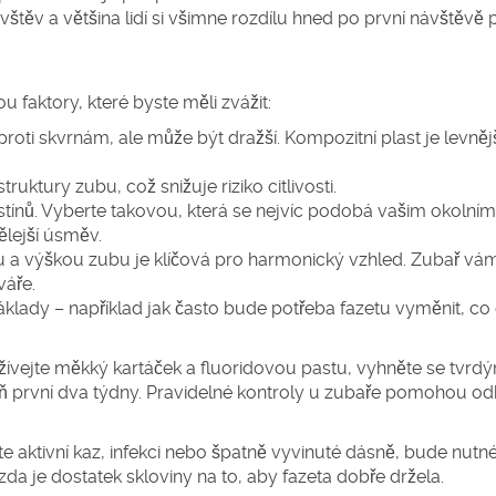
těv a většina lidí si všimne rozdílu hned po první návštěvě 
 faktory, které byste měli zvážit:
oti skvrnám, ale může být dražší. Kompozitní plast je levnějš
ruktury zubu, což snižuje riziko citlivosti.
tínů. Vyberte takovou, která se nejvíc podobá vašim okolním
ělejší úsměv.
 a výškou zubu je klíčová pro harmonický vzhled. Zubař vá
váře.
áklady – například jak často bude potřeba fazetu vyměnit, co 
oužívejte měkký kartáček a fluoridovou pastu, vyhněte se tvrd
ň první dva týdny. Pravidelné kontroly u zubaře pomohou odh
 aktivní kaz, infekci nebo špatně vyvinuté dásně, bude nutné
da je dostatek skloviny na to, aby fazeta dobře držela.