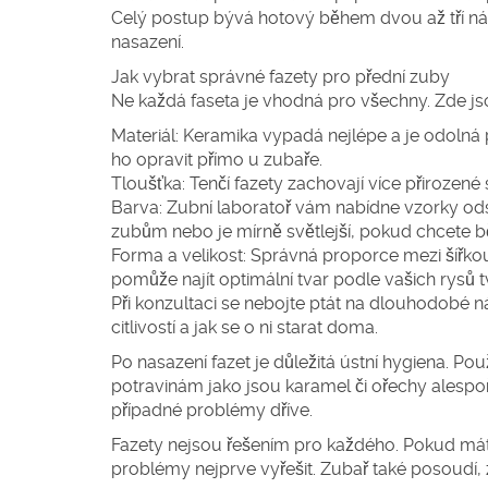
Celý postup bývá hotový během dvou až tří návš
nasazení.
Jak vybrat správné fazety pro přední zuby
Ne každá faseta je vhodná pro všechny. Zde jsou
Materiál:
Keramika vypadá nejlépe a je odolná pr
ho opravit přímo u zubaře.
Tloušťka:
Tenčí fazety zachovají více přirozené st
Barva:
Zubní laboratoř vám nabídne vzorky ods
zubům nebo je mírně světlejší, pokud chcete b
Forma a velikost:
Správná proporce mezi šířkou
pomůže najít optimální tvar podle vašich rysů t
Při konzultaci se nebojte ptát na dlouhodobé n
citlivostí a jak se o ni starat doma.
Po nasazení fazet je důležitá ústní hygiena. P
potravinám jako jsou karamel či ořechy alespo
případné problémy dříve.
Fazety nejsou řešením pro každého. Pokud máte
problémy nejprve vyřešit. Zubař také posoudí, z