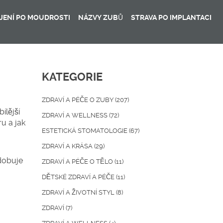
JENÍ PO MOUDROSTI
NÁZVY ZUBŮ
STRAVA PO IMPLANTACI
KATEGORIE
ZDRAVÍ A PÉČE O ZUBY
(207)
ílější
ZDRAVÍ A WELLNESS
(72)
u a jak
ESTETICKÁ STOMATOLOGIE
(67)
ZDRAVÍ A KRÁSA
(29)
odobuje
ZDRAVÍ A PÉČE O TĚLO
(11)
DĚTSKÉ ZDRAVÍ A PÉČE
(11)
ZDRAVÍ A ŽIVOTNÍ STYL
(8)
ZDRAVÍ
(7)