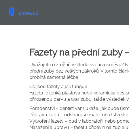
Fazety na přední zuby 
Uvažujete o změně vzhledu svého úsměvu? Fazety
přední zuby bez velkých zákroků. V tomto článk
probíhá samotná léčba.
Co jsou fazety a jak fungují
Fazeta je tenká plastová nebo keramická deska,
přirozenou barvu a tvar zubu, takže výsledek 
Poradenství – dentist vám ukáže, jak bude ús
Přípravu zubu – odstraní se malé množství skl
Vytvoření fazety – buď v laboratoři, nebo po
Nasazení a úpravu – fasetu připevní na zub a u