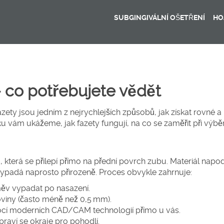
SUBGINGIVÁLNÍ OŠETŘENÍ
HO
– co potřebujete vědět
 jsou jedním z nejrychlejších způsobů, jak získat rovné a b
u vám ukážeme, jak fazety fungují, na co se zaměřit při výběr
 která se přilepí přímo na přední povrch zubu. Materiál nap
vypadá naprosto přirozeně. Proces obvykle zahrnuje:
měv vypadat po nasazení.
oviny (často méně než 0,5 mm).
mocí moderních CAD/CAM technologií přímo u vás.
praví se okraje pro pohodlí.