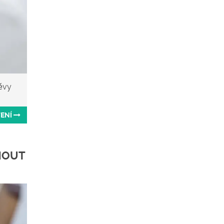
těvy
TENÍ
NOUT