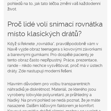
pohledů na to, jak tato léčba změní váš každodenní
život.
Proč lidé volí snímací rovnátka
místo klasických drátů?
Když si řeknete „rovnátka“, pravděpodobně vám v
hlavě vyjde obraz teenagera s kovovými závorkami
a barevnými gumkami. Pro dospělé pacienty je
tento obraz často nepřípustný. Práce, prezentace,
rande - nikdo nechce vysvětlovat, proč má v ústech
dráty. Zde nastupují moderní řešení.
Hlavním důvodem pro volbu
transparentních
náhradků
je diskrétnost. Materiál, ze kterého jsou
vyrobeny (obvykle polyuretan), je průhledný a
hladký. Na první pohled se nedá poznat, že je máte
nasazené. Dalším klíčovým faktorem je komfort.