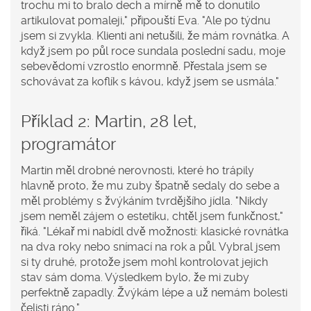
trochu mi to bralo dech a mírně mě to donutilo
artikulovat pomaleji," připouští Eva. "Ale po týdnu
jsem si zvykla. Klienti ani netušili, že mám rovnátka. A
když jsem po půl roce sundala poslední sadu, moje
sebevědomí vzrostlo enormně. Přestala jsem se
schovávat za koflík s kávou, když jsem se usmála."
Příklad 2: Martin, 28 let,
programátor
Martin měl drobné nerovnosti, které ho trápily
hlavně proto, že mu zuby špatně sedaly do sebe a
měl problémy s žvýkáním tvrdějšího jídla. "Nikdy
jsem neměl zájem o estetiku, chtěl jsem funkčnost,"
říká. "Lékař mi nabídl dvě možnosti: klasické rovnátka
na dva roky nebo snímací na rok a půl. Vybral jsem
si ty druhé, protože jsem mohl kontrolovat jejich
stav sám doma. Výsledkem bylo, že mi zuby
perfektně zapadly. Žvýkám lépe a už nemám bolesti
čelisti ráno."