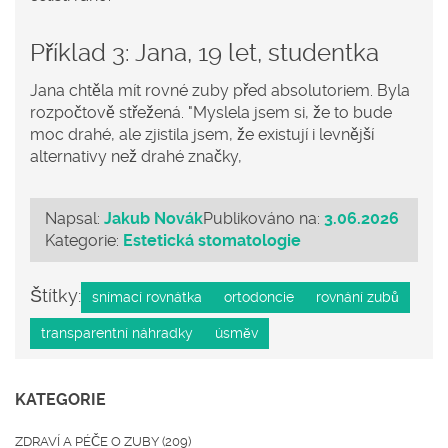
Příklad 3: Jana, 19 let, studentka
Jana chtěla mít rovné zuby před absolutoriem. Byla
rozpočtově střežená. "Myslela jsem si, že to bude
moc drahé, ale zjistila jsem, že existují i levnější
alternativy než drahé značky,
Napsal:
Jakub Novák
Publikováno na:
3.06.2026
Kategorie:
Estetická stomatologie
Štítky:
snímací rovnátka
ortodoncie
rovnání zubů
transparentní náhradky
úsměv
KATEGORIE
ZDRAVÍ A PÉČE O ZUBY
(209)