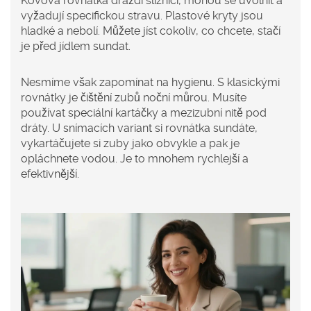
Kovová rovnátka dráždí sliznici, mohou se uvolnit a
vyžadují specifickou stravu. Plastové kryty jsou
hladké a nebolí. Můžete jíst cokoliv, co chcete, stačí
je před jídlem sundat.
Nesmíme však zapomínat na hygienu. S klasickými
rovnátky je čištění zubů noční můrou. Musíte
používat speciální kartáčky a mezizubní nitě pod
dráty. U snímacích variant si rovnátka sundáte,
vykartáčujete si zuby jako obvykle a pak je
opláchnete vodou. Je to mnohem rychlejší a
efektivnější.