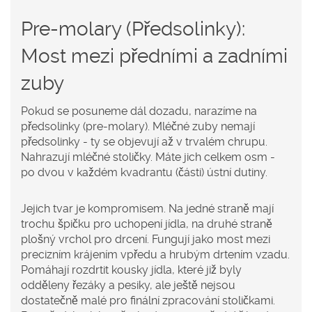
Pre-molary (Předsolinky):
Most mezi předními a zadními
zuby
Pokud se posuneme dál dozadu, narazíme na
předsolinky
(pre-molary).
Mléčné zuby nemají
předsolinky - ty se objevují až v trvalém chrupu.
Nahrazují mléčné stoličky. Máte jich celkem osm -
po dvou v každém kvadrantu (části) ústní dutiny.
Jejich tvar je kompromisem. Na jedné straně mají
trochu špičku pro uchopení jídla, na druhé straně
plošný vrchol pro drcení. Fungují jako most mezi
precizním krájením vpředu a hrubým drtením vzadu.
Pomáhají rozdrtit kousky jídla, které již byly
odděleny řezáky a pesiky, ale ještě nejsou
dostatečně malé pro finální zpracování stoličkami.