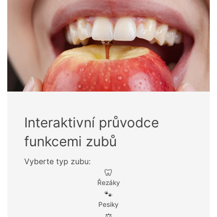
Interaktivní průvodce
funkcemi zubů
Vyberte typ zubu:
🦷
Řezáky
🐾
Pesiky
⚖️