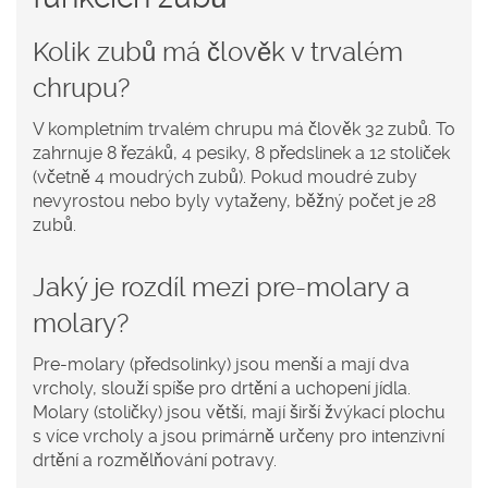
Kolik zubů má člověk v trvalém
chrupu?
V kompletním trvalém chrupu má člověk 32 zubů. To
zahrnuje 8 řezáků, 4 pesiky, 8 předslinek a 12 stoliček
(včetně 4 moudrých zubů). Pokud moudré zuby
nevyrostou nebo byly vytaženy, běžný počet je 28
zubů.
Jaký je rozdíl mezi pre-molary a
molary?
Pre-molary (předsolinky) jsou menší a mají dva
vrcholy, slouží spíše pro drtění a uchopení jídla.
Molary (stoličky) jsou větší, mají širší žvýkací plochu
s více vrcholy a jsou primárně určeny pro intenzivní
drtění a rozmělňování potravy.