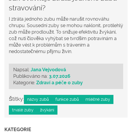
stravování?
I ztráta jednoho zubu může narušit rovnováhu
chrupu. Sousední zuby se mohou naklonit, protilehlý
zub může prodloužit. To snižuje efektivitu žvýkání,
což nutí člověka vyhýbat se tvrdším potravinám a
může vést k problémům s trávením a
nedostatečnému příjmu živin.
Napsal:
Jana Vejvodová
Publikováno na:
3.07.2026
Kategorie:
Zdraví a péče o zuby
Štítky:
názvy zubů
funkce zubů
mléčné zuby
trvalé zuby
žvýkání
KATEGORIE