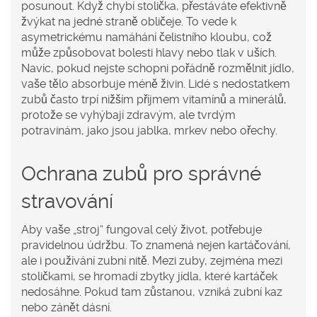
posunout. Když chybí stolička, přestáváte efektivně
žvýkat na jedné straně obličeje. To vede k
asymetrickému namáhání čelistního kloubu, což
může způsobovat bolesti hlavy nebo tlak v uších.
Navíc, pokud nejste schopni pořádně rozmělnit jídlo,
vaše tělo absorbuje méně živin. Lidé s nedostatkem
zubů často trpí nižším příjmem vitamínů a minerálů,
protože se vyhýbají zdravým, ale tvrdým
potravinám, jako jsou jablka, mrkev nebo ořechy.
Ochrana zubů pro správné
stravování
Aby vaše „stroj“ fungoval celý život, potřebuje
pravidelnou údržbu. To znamená nejen kartáčování,
ale i používání zubní nitě. Mezi zuby, zejména mezi
stoličkami, se hromadí zbytky jídla, které kartáček
nedosáhne. Pokud tam zůstanou, vzniká zubní kaz
nebo zánět dásní.