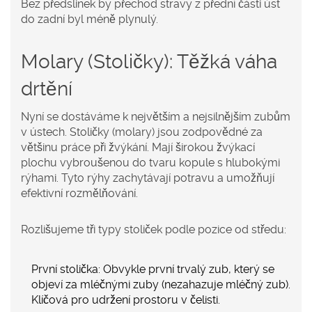
Bez předslinek by přechod stravy z přední části úst
do zadní byl méně plynulý.
Molary (Stoličky): Těžká váha
drtění
Nyní se dostáváme k největším a nejsilnějším zubům
v ústech.
Stoličky
(molary) jsou zodpovědné za
většinu práce při žvýkání.
Mají širokou žvýkací
plochu vybroušenou do tvaru kopule s hlubokými
rýhami. Tyto rýhy zachytávají potravu a umožňují
efektivní rozmělňování.
Rozlišujeme tři typy stoliček podle pozice od středu:
První stolička:
Obvykle první trvalý zub, který se
objeví za mléčnými zuby (nezahazuje mléčný zub).
Klíčová pro udržení prostoru v čelisti.