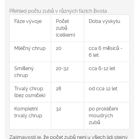
Přehled počtu zubů v různých fázích života
Fáze vývoje
Počet
Doba výskytu
zubů
(celkem)
Mléčný chrup
20
cca 6 měsíců -
6 let
Smíšený
20-32
cca 6-12 let
chrup
Trvalý chrup
28
od cca 12 let
(bez osmiček)
Kompletní
32
po proklíčení
trvalý chrup
moudrých
zubů
Zajímavostí je, že počet zubů není u všech lidí stejný.