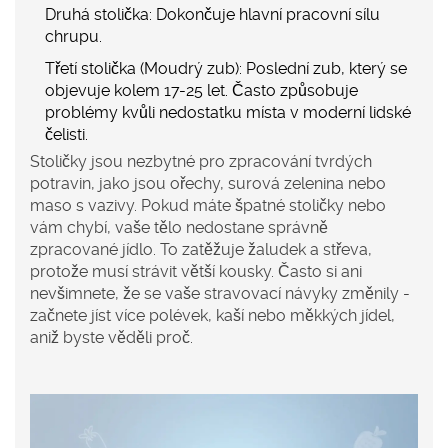
Druhá stolička:
Dokončuje hlavní pracovní sílu
chrupu.
Třetí stolička (Moudrý zub):
Poslední zub, který se
objevuje kolem 17-25 let. Často způsobuje
problémy kvůli nedostatku místa v moderní lidské
čelisti.
Stoličky jsou nezbytné pro zpracování tvrdých
potravin, jako jsou ořechy, surová zelenina nebo
maso s vazivy. Pokud máte špatné stoličky nebo
vám chybí, vaše tělo nedostane správně
zpracované jídlo. To zatěžuje žaludek a střeva,
protože musí strávit větší kousky. Často si ani
nevšimnete, že se vaše stravovací návyky změnily -
začnete jíst více polévek, kaší nebo měkkých jídel,
aniž byste věděli proč.