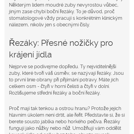
Některým lidem moudré zuby nevyrostou vůbec,
jiným zase chybí boční řezáky. To je důvod, proč
stomatologové vždy pracují s konkrétním klinickým
nálezem, nikoliv jen s obecnými čísly.
Řezáky: Přesné nožičky pro
krájení jídla
Nejprve se podívejme dopředu. Ty nejviditelnější
zuby, které tvoří váš úsměv, se nazývají
řezáky
. Jsou
to první linie obrany při přijímání potravy.
Máte jich
celkem osm - čtyři v horní čelisti a čtyři v dolní.
Rozlišujeme střední řezáky a boční řezáky.
Proč mají tak tenkou a ostrou hranu? Protože jejich
hlavním úkolem není drtit, ale řeřit. Představte si, že si
berete sousto jablka nebo horkého pečiva. Řezáky
fungují jako nůžky nebo nůž. Umožňují vám oddělit