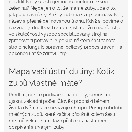
rozdrtit tvrdý ořech i jemně rozmělnit měkkou
zeleninu? Nejde jen o to, že máme zuby. Jde o to,
jak jsou navrženy. Každý zub má svůj specifický tvar,
název a přesně definovanou úlohu. Když si povíme o
názvech jednotlivých zubů
, zjistíme, že naše čelist je
ve skutečnosti vysoce specializovaný stroj na
zpracování potravin. A pokud některá část tohoto
stroje nefunguje správně, celkový proces trávení - a
dokonce i naše zdraví - trpí.
Mapa vaší ústní dutiny: Kolik
zubů vlastně máte?
Předtím, než se podíváme na detaily, si musíme
ujasnit základní počet. Člověk prochází během
života dvěma fázemi vývoje chrupu. První je období
mléčných zubů, které začíná přibližně kolem šesti
měsíců věku. Druhá fáze přichází s nástupem
dospívání a trvalými zuby.