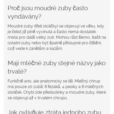
Proč jsou moudré zuby často
vyndávány?
Moudré zuby (třetí stoličky) se objevují ve věku, kdy
je čelist již plně vyvinutá a často nemá dostatek
místa pro další velký zub. Mohou růst šikmo, tlačit na
ostatní zuby nebo být špatně přístupné pro čištění,
což vede k zánětům a kazům.
Mají mléčné zuby stejné názvy jako
trvalé?
Funkčně ano, ale anatomicky se liší. Mléčný chrup
má pouze 20 zubů: 8 řezáků, 4 pesiky a 8 mléčných
stoliček. Chybí zde předsolinky a moudré zuby, které
se objevují až v trvalém chrupu.
Jak ovlivňuje ztráta jednoho zubu