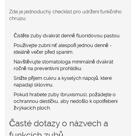
Zde je jednoduchý checklist pro udržení funkčního
chrupu:
Čistěte zuby dvakrát denně fluoridovou pastou.
Používejte zubní niť alespoň jednou denně -
ideálně večer před spaním.
Navštěvujte stomatologa minimálně dvakrát
ročně na preventivní prohlídku.
Snižte příjem cukru a kyselých nápojů, které
napadají sklovinu.
Pokud hrabete zuby (bruxismus), požádejte o
ochrannou destičku, aby nedošlo k opotřebení
žvýkacích ploch.
Časté dotazy o názvech a
funkcích zubů