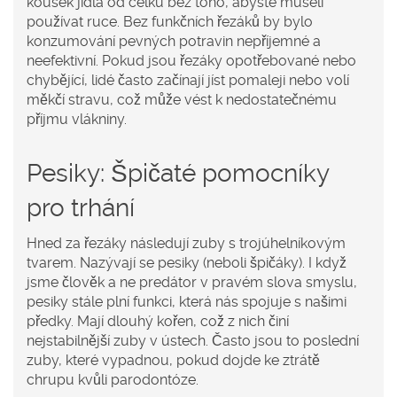
kousek jídla od celku bez toho, abyste museli
používat ruce. Bez funkčních řezáků by bylo
konzumování pevných potravin nepříjemné a
neefektivní. Pokud jsou řezáky opotřebované nebo
chybějící, lidé často začínají jíst pomaleji nebo volí
měkčí stravu, což může vést k nedostatečnému
příjmu vlákniny.
Pesiky: Špičaté pomocníky
pro trhání
Hned za řezáky následují zuby s trojúhelníkovým
tvarem. Nazývají se
pesiky
(neboli špičáky).
I když
jsme člověk a ne predátor v pravém slova smyslu,
pesiky stále plní funkci, která nás spojuje s našimi
předky. Mají dlouhý kořen, což z nich činí
nejstabilnější zuby v ústech. Často jsou to poslední
zuby, které vypadnou, pokud dojde ke ztrátě
chrupu kvůli parodontóze.