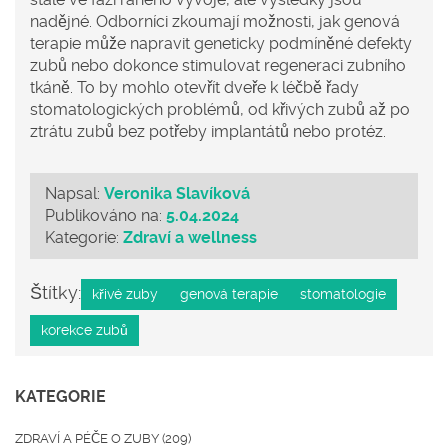
nadějné. Odborníci zkoumají možnosti, jak genová
terapie může napravit geneticky podmíněné defekty
zubů nebo dokonce stimulovat regeneraci zubního
tkáně. To by mohlo otevřít dveře k léčbě řady
stomatologických problémů, od křivých zubů až po
ztrátu zubů bez potřeby implantátů nebo protéz.
Napsal:
Veronika Slavíková
Publikováno na:
5.04.2024
Kategorie:
Zdraví a wellness
Štítky:
křivé zuby
genová terapie
stomatologie
korekce zubů
KATEGORIE
ZDRAVÍ A PÉČE O ZUBY
(209)