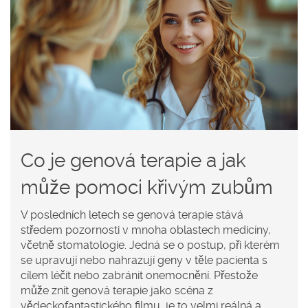
Co je genová terapie a jak
může pomoci křivým zubům
V posledních letech se genová terapie stává
středem pozornosti v mnoha oblastech medicíny,
včetně stomatologie. Jedná se o postup, při kterém
se upravují nebo nahrazují geny v těle pacienta s
cílem léčit nebo zabránit onemocnění. Přestože
může znít genová terapie jako scéna z
vědeckofantastického filmu, je to velmi reálná a