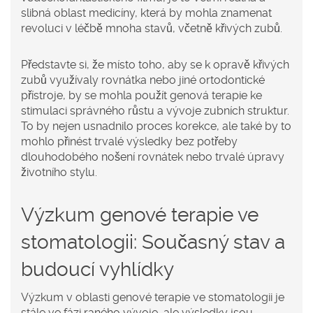
slibná oblast medicíny, která by mohla znamenat
revoluci v léčbě mnoha stavů, včetně křivých zubů.
Představte si, že místo toho, aby se k opravě křivých
zubů využívaly rovnátka nebo jiné ortodontické
přístroje, by se mohla použít genová terapie ke
stimulaci správného růstu a vývoje zubních struktur.
To by nejen usnadnilo proces korekce, ale také by to
mohlo přinést trvalé výsledky bez potřeby
dlouhodobého nošení rovnátek nebo trvalé úpravy
životního stylu.
Výzkum genové terapie ve
stomatologii: Současný stav a
budoucí vyhlídky
Výzkum v oblasti genové terapie ve stomatologii je
stále ve fázi raného vývoje, ale výsledky jsou