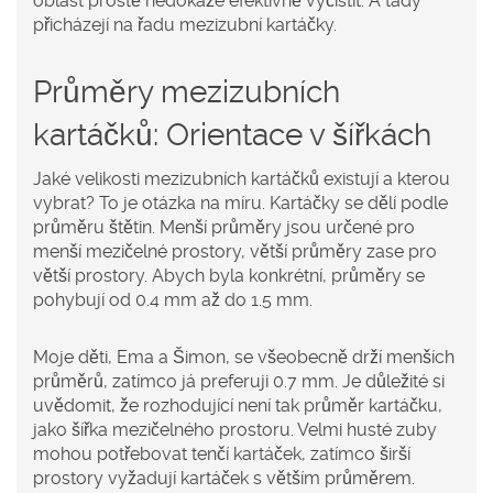
oblast prostě nedokáže efektivně vyčistit. A tady
přicházejí na řadu mezizubní kartáčky.
Průměry mezizubních
kartáčků: Orientace v šířkách
Jaké velikosti mezizubních kartáčků existují a kterou
vybrat? To je otázka na míru. Kartáčky se dělí podle
průměru štětin. Menší průměry jsou určené pro
menší mezičelné prostory, větší průměry zase pro
větší prostory. Abych byla konkrétní, průměry se
pohybují od 0.4 mm až do 1.5 mm.
Moje děti, Ema a Šimon, se všeobecně drží menších
průměrů, zatímco já preferuji 0.7 mm. Je důležité si
uvědomit, že rozhodující není tak průměr kartáčku,
jako šířka mezičelného prostoru. Velmi husté zuby
mohou potřebovat tenčí kartáček, zatímco širší
prostory vyžadují kartáček s větším průměrem.