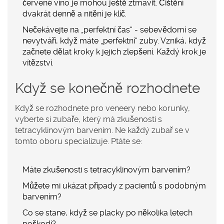
červené víno je mohou ještě ztmavit. Čištění
dvakrát denně a nitění je klíč.
Nečekávejte na „perfektní čas“
- sebevědomí se
nevytváří, když máte „perfektní“ zuby. Vzniká, když
začnete dělat kroky k jejich zlepšení. Každý krok je
vítězství.
Když se konečně rozhodnete
Když se rozhodnete pro veneery nebo korunky,
vyberte si zubaře, který má zkušenosti s
tetracyklinovým barvením. Ne každý zubař se v
tomto oboru specializuje. Ptáte se:
Máte zkušenosti s tetracyklinovým barvením?
Můžete mi ukázat případy z pacientů s podobným
barvením?
Co se stane, když se placky po několika letech
poškodí?