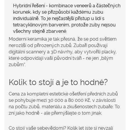
Hybridní řešení
- kombinace veneerů a částečných
korunek, kdy se přizpůsobí každému zubu
individuálně. To je nejčastější přístup u lidí s
tetracyklinovým barvením, protože zuby nejsou
všechny stejně zbarvené.
Moderní keramika je tak přesná, že se pod světlem
nerozliší od přirozených zubů. Zubaři používají
digitální scannery a 3D návrhy, aby vytvořili placky,
které odpovídají vaší původní tváři - ne jen „bílým
zubům“.
Kolik to stojí a je to hodné?
Cena za kompletní estetické ošetření předních zubů
se pohybuje mezi 30 000 a 80 000 Kč, v závislosti
na počtu zubů, materiálu a zkušenostech zubaře. To
zní jako hodně - ale přemýšlejte o tom jinak.
Co stojí vaše sebevědomí? Kolik let jste si nevzali