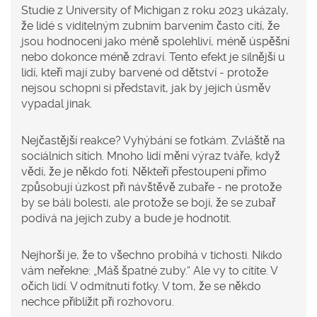
Studie z University of Michigan z roku 2023 ukázaly,
že lidé s viditelným zubním barvením často cítí, že
jsou hodnoceni jako méně spolehliví, méně úspěšní
nebo dokonce méně zdraví. Tento efekt je silnější u
lidí, kteří mají zuby barvené od dětství - protože
nejsou schopni si představit, jak by jejich úsměv
vypadal jinak.
Nejčastější reakce? Vyhýbání se fotkám. Zvláště na
sociálních sítích. Mnoho lidí mění výraz tváře, když
vědí, že je někdo fotí. Někteří přestoupení přímo
způsobují úzkost při návštěvě zubaře - ne protože
by se báli bolesti, ale protože se bojí, že se zubař
podívá na jejich zuby a bude je hodnotit.
Nejhorší je, že to všechno probíhá v tichosti. Nikdo
vám neřekne: „Máš špatné zuby.“ Ale vy to cítíte. V
očích lidí. V odmítnutí fotky. V tom, že se někdo
nechce přiblížit při rozhovoru.