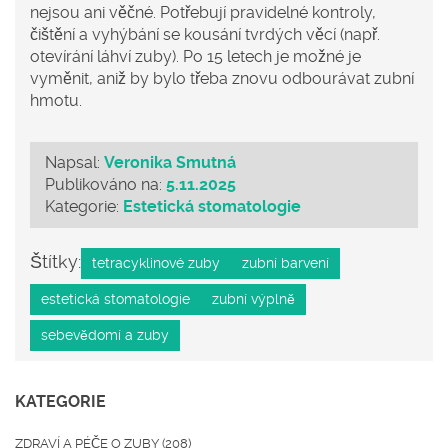
nejsou ani věčné. Potřebují pravidelné kontroly,
čištění a vyhýbání se kousání tvrdých věcí (např.
otevírání láhví zuby). Po 15 letech je možné je
vyměnit, aniž by bylo třeba znovu odbourávat zubní
hmotu.
Napsal:
Veronika Smutná
Publikováno na:
5.11.2025
Kategorie:
Estetická stomatologie
Štítky:
tetracyklinové zuby
zubní barvení
estetická stomatologie
zubní výplně
sebevědomí a zuby
KATEGORIE
ZDRAVÍ A PÉČE O ZUBY
(208)