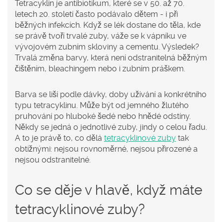
Tetracyklin je antibiotikum, které se v 50. až 70.
letech 20. století často podávalo dětem - i při
běžných infekcích. Když se lék dostane do těla, kde
se právě tvoří trvalé zuby, váže se k vápníku ve
vývojovém zubním skloviny a cementu. Výsledek?
Trvalá změna barvy, která není odstranitelná běžným
čištěním, bleachingem nebo i zubním práškem.
Barva se liší podle dávky, doby užívání a konkrétního
typu tetracyklinu. Může být od jemného žlutého
pruhování po hluboké šedé nebo hnědé odstíny.
Někdy se jedná o jednotlivé zuby, jindy o celou řadu.
A to je právě to, co dělá
tetracyklinové zuby
tak
obtížnými: nejsou rovnoměrné, nejsou přirozené a
nejsou odstranitelné.
Co se děje v hlavě, když máte
tetracyklinové zuby?