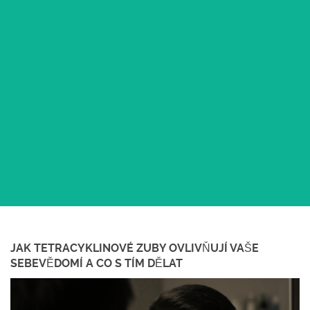
JAK TETRACYKLINOVÉ ZUBY OVLIVŇUJÍ VAŠE
SEBEVĚDOMÍ A CO S TÍM DĚLAT