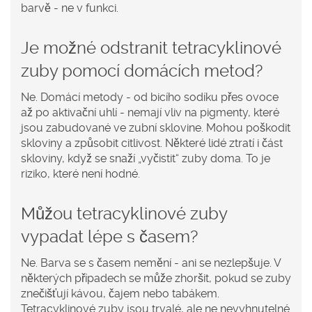
barvě - ne v funkci.
Je možné odstranit tetracyklinové
zuby pomocí domácích metod?
Ne. Domácí metody - od bicího sodíku přes ovoce
až po aktivační uhlí - nemají vliv na pigmenty, které
jsou zabudované ve zubní sklovine. Mohou poškodit
skloviny a způsobit citlivost. Některé lidé ztratí i část
skloviny, když se snaží „vyčistit“ zuby doma. To je
riziko, které není hodné.
Můžou tetracyklinové zuby
vypadat lépe s časem?
Ne. Barva se s časem nemění - ani se nezlepšuje. V
některých případech se může zhoršit, pokud se zuby
znečišťují kávou, čajem nebo tabákem.
Tetracyklinové zuby jsou trvalé, ale ne nevyhnutelné