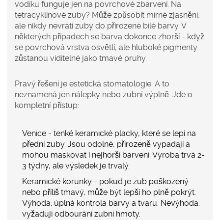
vodíku funguje jen na povrchové zbarvení. Na
tetracyklinové zuby? Může způsobit mírné zjasnění,
ale nikdy nevrátí zuby do přirozené bílé barvy. V
některých případech se barva dokonce zhorší - když
se povrchová vrstva osvětlí, ale hluboké pigmenty
zůstanou viditelné jako tmavé pruhy.
Pravý řešení je estetická stomatologie. A to
neznamená jen nálepky nebo zubní výplně. Jde o
kompletní přístup:
Venice
- tenké keramické placky, které se lepí na
přední zuby. Jsou odolné, přirozeně vypadají a
mohou maskovat i nejhorší barvení. Výroba trvá 2-
3 týdny, ale výsledek je trvalý.
Keramické korunky
- pokud je zub poškozený
nebo příliš tmavý, může být lepší ho plně pokrýt.
Výhoda: úplná kontrola barvy a tvaru. Nevýhoda:
vyžadují odbourání zubní hmoty.