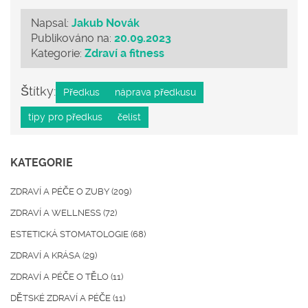
Napsal:
Jakub Novák
Publikováno na:
20.09.2023
Kategorie:
Zdraví a fitness
Štítky:
Předkus
náprava předkusu
tipy pro předkus
čelist
KATEGORIE
ZDRAVÍ A PÉČE O ZUBY
(209)
ZDRAVÍ A WELLNESS
(72)
ESTETICKÁ STOMATOLOGIE
(68)
ZDRAVÍ A KRÁSA
(29)
ZDRAVÍ A PÉČE O TĚLO
(11)
DĚTSKÉ ZDRAVÍ A PÉČE
(11)